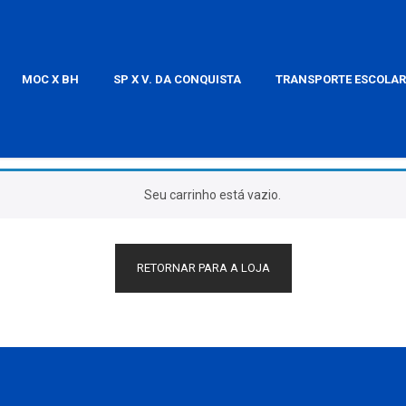
MOC X BH
SP X V. DA CONQUISTA
TRANSPORTE ESCOLAR
Seu carrinho está vazio.
RETORNAR PARA A LOJA