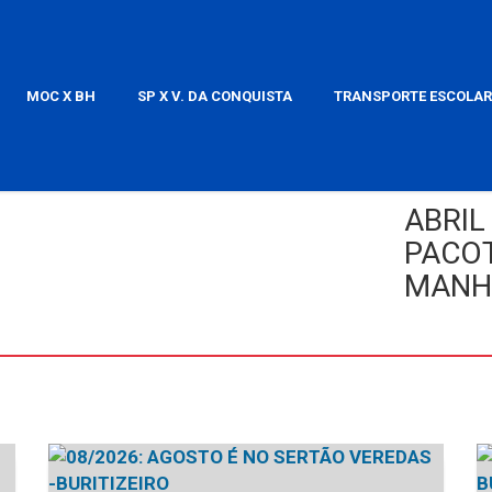
MOC X BH
SP X V. DA CONQUISTA
TRANSPORTE ESCOLAR
ABRIL
PACOT
MANH