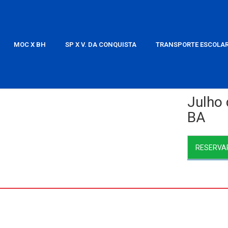
MOC X BH
SP X V. DA CONQUISTA
TRANSPORTE ESCOLA
Julho
BA
RESERVA