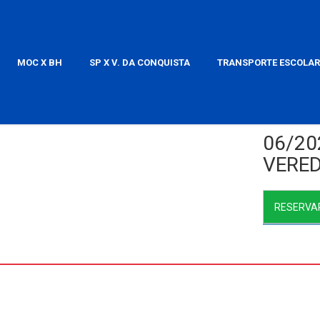
MOC X BH
SP X V. DA CONQUISTA
TRANSPORTE ESCOLAR
06/20
VERED
RESERVA